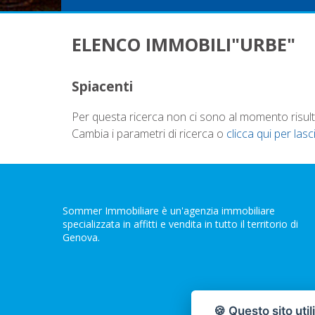
ELENCO IMMOBILI"URBE"
Spiacenti
Per questa ricerca non ci sono al momento risultat
Cambia i parametri di ricerca o
clicca qui per lasc
Sommer Immobiliare è un'agenzia immobiliare
specializzata in affitti e vendita in tutto il territorio di
Genova.
🍪 Questo sito util