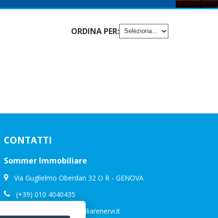
ORDINA PER:
CONTATTI
Sommer Immobiliare
Via Guglielmo Oberdan 32 O R - GENOVA
(+39) 010 4040435
info@sommerimmobiliarenervi.it