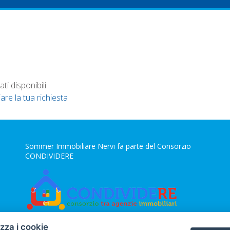
i disponibili.
iare la tua richiesta
Sommer Immobiliare Nervi fa parte del Consorzio
CONDIVIDERE
izza i cookie