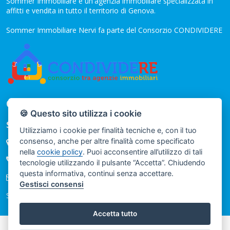
Sommer Immobiliare è un'agenzia immobiliare specializzata in
affitti e vendita in tutto il territorio di Genova.
Sommer Immobiliare Nervi fa parte del Consorzio CONDIVIDERE
CONTATTI
🍪 Questo sito utilizza i cookie
Sommer Immobiliare
Utilizziamo i cookie per finalità tecniche e, con il tuo
consenso, anche per altre finalità come specificato
Via Guglielmo Oberdan 32 O R - GENOVA
nella
cookie policy
. Puoi acconsentire all’utilizzo di tali
(+39) 010 4040435
tecnologie utilizzando il pulsante “Accetta”. Chiudendo
questa informativa, continui senza accettare.
info@sommerimmobiliarenervi.it
Gestisci consensi
Seguici sui nostri social
Accetta tutto