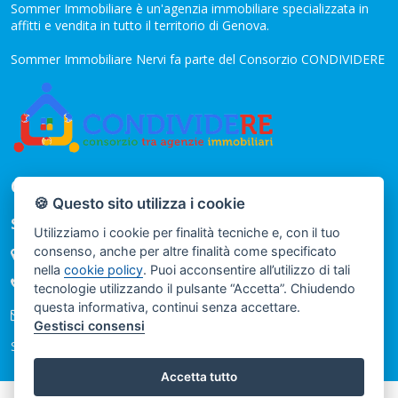
Sommer Immobiliare è un'agenzia immobiliare specializzata in
affitti e vendita in tutto il territorio di Genova.
Sommer Immobiliare Nervi fa parte del Consorzio CONDIVIDERE
CONTATTI
🍪 Questo sito utilizza i cookie
Sommer Immobiliare
Utilizziamo i cookie per finalità tecniche e, con il tuo
consenso, anche per altre finalità come specificato
Via Guglielmo Oberdan 32 O R - GENOVA
nella
cookie policy
. Puoi acconsentire all’utilizzo di tali
(+39) 010 4040435
tecnologie utilizzando il pulsante “Accetta”. Chiudendo
questa informativa, continui senza accettare.
info@sommerimmobiliarenervi.it
Gestisci consensi
Seguici sui nostri social
Accetta tutto