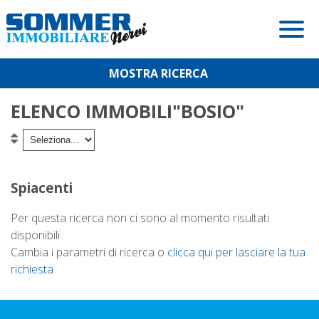
Immobili
Servizi
In Vendita
Per Comprare
In Affitto
I Nostri Servizi
ELENCO IMMOBILI"BOSIO"
Per Vendere
Lascia Una Richiesta
Introduzione All'acquisto
Contatti
Proponi Un Immobile
Cos'è Un'offerta D'acquisto?
Preparare L’immobile Alla Vendita
Spiacenti
Valuta Un Immobile
Caparra
Ordine E Pulizia
Per questa ricerca non ci sono al momento risultati
Chiusura
La Scelta Di Un Esperto Agente Immobiliare
disponibili.
Cambia i parametri di ricerca o
clicca qui per lasciare la tua
Il Rogito
Il Prezzo Lo Fa Il Mercato
richiesta