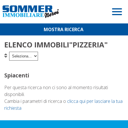
Immobili
Servizi
In Vendita
Per Comprare
In Affitto
I Nostri Servizi
ELENCO IMMOBILI"PIZZERIA"
Per Vendere
Lascia Una Richiesta
Introduzione All'acquisto
Contatti
Proponi Un Immobile
Cos'è Un'offerta D'acquisto?
Preparare L’immobile Alla Vendita
Spiacenti
Valuta Un Immobile
Caparra
Ordine E Pulizia
Per questa ricerca non ci sono al momento risultati
Chiusura
La Scelta Di Un Esperto Agente Immobiliare
disponibili.
Cambia i parametri di ricerca o
clicca qui per lasciare la tua
Il Rogito
Il Prezzo Lo Fa Il Mercato
richiesta