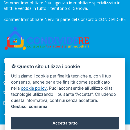
Sommer Immobiliare è un'agenzia immobiliare specializzata in
affitti e vendita in tutto il territorio di Genova.
Sommer Immobiliare Nervi fa parte del Consorzio CONDIVIDERE
CONTATTI
🍪 Questo sito utilizza i cookie
Sommer Immobiliare
Utilizziamo i cookie per finalità tecniche e, con il tuo
consenso, anche per altre finalità come specificato
Via Guglielmo Oberdan 32 O R - GENOVA
nella
cookie policy
. Puoi acconsentire all’utilizzo di tali
(+39) 010 4040435
tecnologie utilizzando il pulsante “Accetta”. Chiudendo
questa informativa, continui senza accettare.
info@sommerimmobiliarenervi.it
Gestisci consensi
Seguici sui nostri social
Accetta tutto